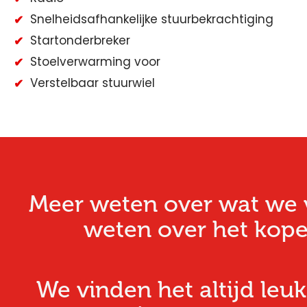
Snelheidsafhankelijke stuurbekrachtiging
Startonderbreker
Stoelverwarming voor
Verstelbaar stuurwiel
Meer weten over wat we v
weten over het kope
We vinden het altijd leuk