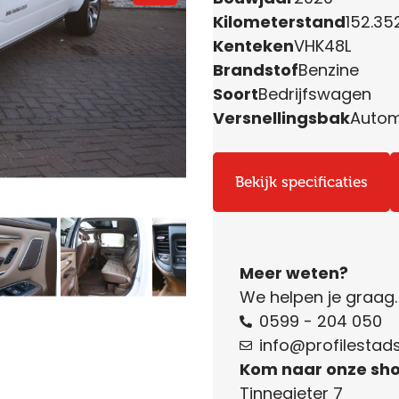
Kilometerstand
152.35
Kenteken
VHK48L
Brandstof
Benzine
Soort
Bedrijfswagen
Versnellingsbak
Auto
Bekijk specificaties
Meer weten?
We helpen je graag
0599 - 204 050
info@profilestads
Kom naar onze sh
Tinnegieter 7