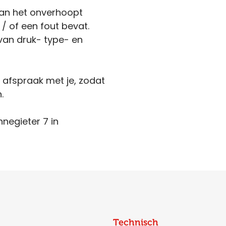
kan het onverhoopt
 / of een fout bevat.
van druk- type- en
n afspraak met je, zodat
.
nnegieter 7 in
Technisch