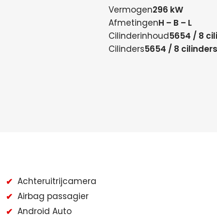
Vermogen
296 kW
Afmetingen
H – B – L
Cilinderinhoud
5654 / 8 ci
Cilinders
5654 / 8 cilinder
Achteruitrijcamera
Airbag passagier
Android Auto