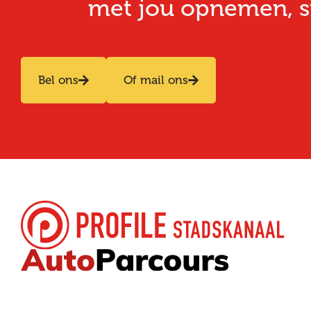
met jou opnemen, stu
Bel ons
Of mail ons