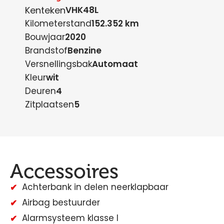
Kenteken
VHK48L
Kilometerstand
152.352 km
Bouwjaar
2020
Brandstof
Benzine
Versnellingsbak
Automaat
Kleur
wit
Deuren
4
Zitplaatsen
5
Accessoires
Achterbank in delen neerklapbaar
Airbag bestuurder
Alarmsysteem klasse I