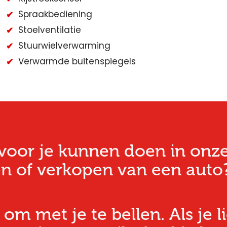
Spraakbediening
Stoelventilatie
Stuurwielverwarming
Verwarmde buitenspiegels
oor je kunnen doen in onze w
n of verkopen van een auto?
 om met je te bellen. Als je l