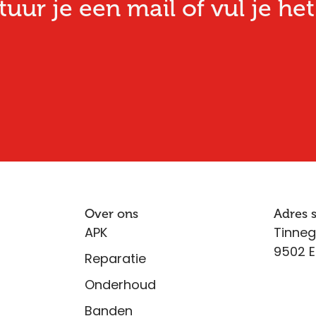
ur je een mail of vul je het
Over ons
Adres
APK
Tinneg
9502 E
Reparatie
Onderhoud
Banden