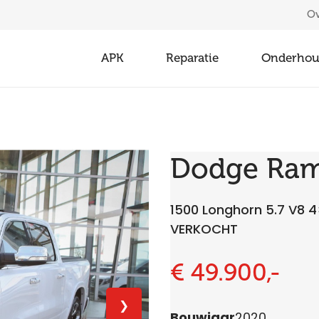
Ov
APK
Reparatie
Onderho
Dodge Ra
1500 Longhorn 5.7 V8 4
VERKOCHT
€ 49.900,-
❯
Bouwjaar
2020