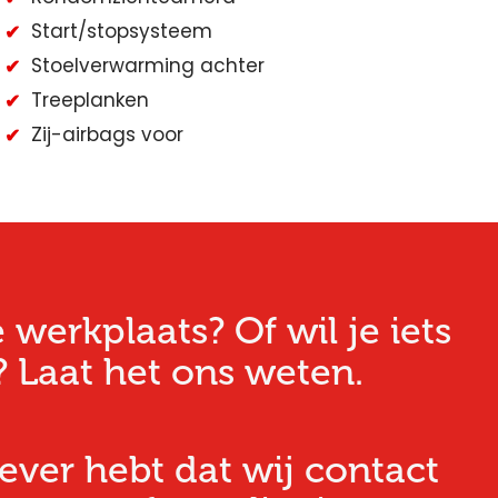
Start/stopsysteem
Stoelverwarming achter
Treeplanken
Zij-airbags voor
erkplaats? Of wil je iets
 Laat het ons weten.
iever hebt dat wij contact