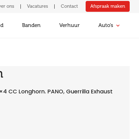
Afspraak maken
er ons
Vacatures
Contact
ud
Banden
Verhuur
Auto’s
m
×4 CC Longhorn. PANO, Guerrilla Exhaust