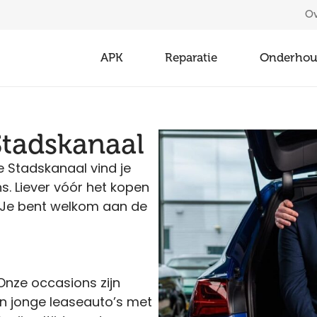
Ov
APK
Reparatie
Onderho
 Stadskanaal
le Stadskanaal vind je
. Liever vóór het kopen
k! Je bent welkom aan de
 Onze occasions zijn
jn jonge leaseauto’s met