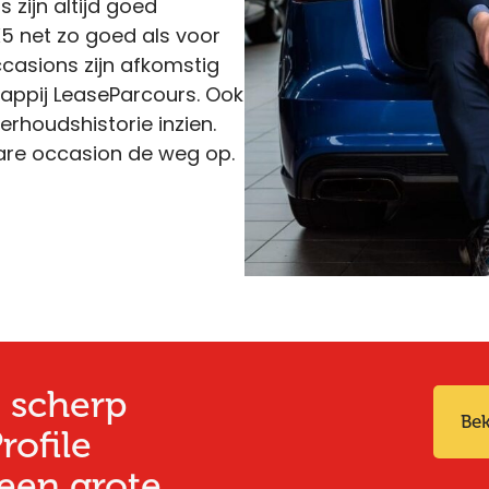
 zijn altijd goed
X5 net zo goed als voor
ccasions zijn afkomstig
appij LeaseParcours. Ook
rhoudshistorie inzien.
are occasion de weg op.
 scherp
Bek
rofile
een grote