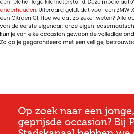
een relatief lage kilometerstand. Deze mooie auto’s
onderhouden
. Uiteraard geldt dat voor een BMW 
een Citroën C1. Hoe we dat zo zeker weten? Alle o
van de eerste eigenaar: onze eigen leasemaatsch
kun je van elke occasion gewoon de volledige onde
Zo ga je gegarandeerd met een veilige, betrouwb
Op zoek naar een jonge,
geprijsde occasion? Bij P
Stadskanaal hebben we 