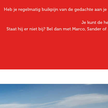
Heb je regelmatig buikpijn van de gedachte aan je d
Je kunt de he
Staat hij er niet bij? Bel dan met Marco, Sander o