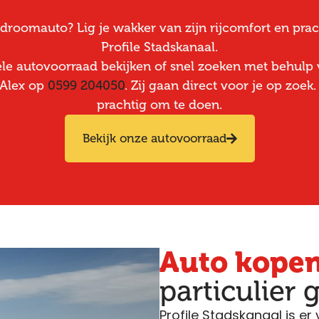
roomauto? Lig je wakker van zijn rijcomfort en prach
Profile Stadskanaal.
le autovoorraad bekijken of snel zoeken met behulp v
f Alex op
0599 204050
. Zij gaan direct voor je op zoek
prachtig om te doen.
Bekijk onze autovoorraad
Auto kope
particulier 
Profile Stadskanaal is er 