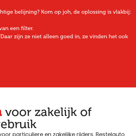
tige belijning? Kom op joh, de oplossing is vlakbij:
an een filter.
. Daar zijn ze niet alleen goed in, ze vinden het ook
n
voor zakelijk of
gebruik
voor particuliere en zakelijke rijders. Bestelauto