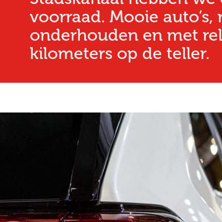
voorraad. Mooie auto’s,
onderhouden en met rel
kilometers op de teller.