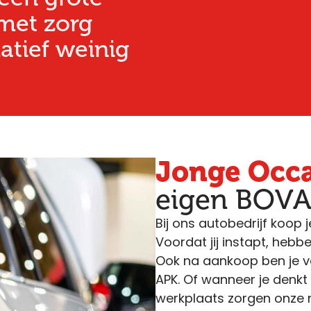
 met zorg
atief weinig
Jonge Occ
eigen BOVA
Bij ons autobedrijf koop j
Voordat jij instapt, heb
Ook na aankoop ben je va
APK. Of wanneer je denkt 
werkplaats zorgen onze 