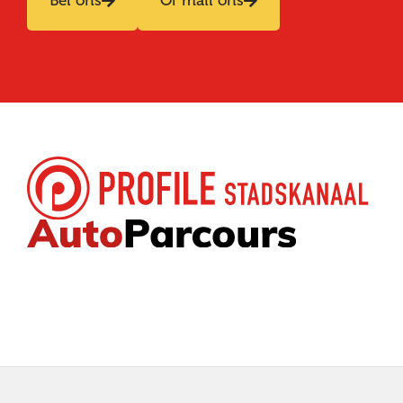
Bel ons
Of mail ons