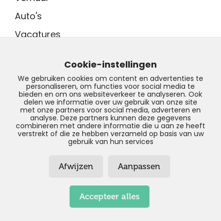
Auto's
Vacatures
Adres showroom
Tinnegieter 7
Cookie-instellingen
9502 EX Stadskanaal
We gebruiken cookies om content en advertenties te
personaliseren, om functies voor social media te
Contact
bieden en om ons websiteverkeer te analyseren. Ook
0599 - 204 050
delen we informatie over uw gebruik van onze site
met onze partners voor social media, adverteren en
info@profilestadskanaal.nl
analyse. Deze partners kunnen deze gegevens
combineren met andere informatie die u aan ze heeft
verstrekt of die ze hebben verzameld op basis van uw
gebruik van hun services
Afwijzen
Aanpassen
© Copyright 2026 – Profile
Stadskanaal –
Privacyverklaring
–
Disclaimer
–
Sitemap
Accepteer alles
Realisatie door:
SiteOnline