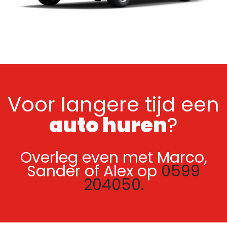
Voor langere tijd een
auto huren
?
Overleg even met Marco,
Sander of Alex op
0599
204050.