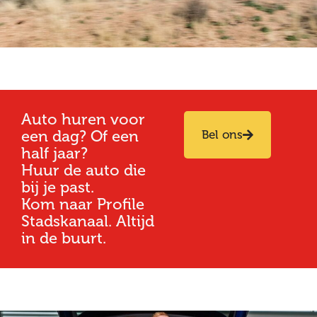
Auto huren voor
een dag? Of een
Bel ons
half jaar?
Huur de auto die
bij je past.
Kom naar Profile
Stadskanaal. Altijd
in de buurt.