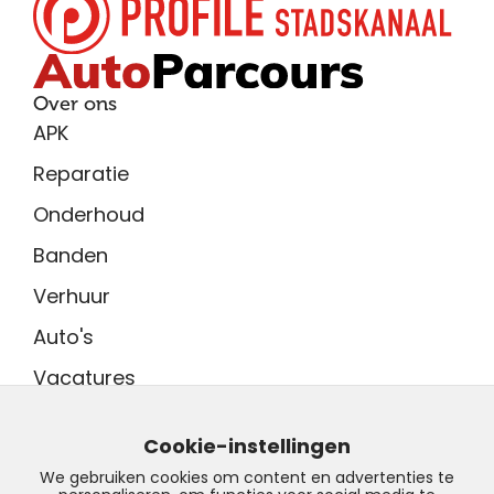
Over ons
APK
Reparatie
Onderhoud
Banden
Verhuur
Auto's
Vacatures
Adres showroom
Tinnegieter 7
Cookie-instellingen
9502 EX Stadskanaal
We gebruiken cookies om content en advertenties te