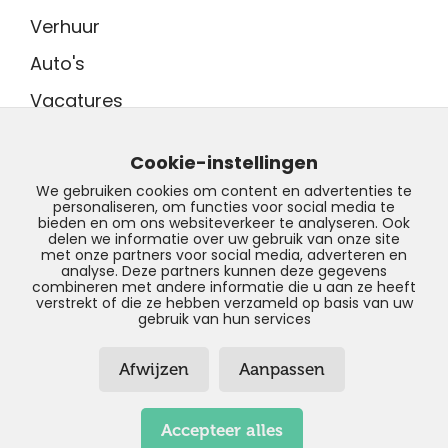
Verhuur
Auto's
Vacatures
Adres showroom
Tinnegieter 7
Cookie-instellingen
9502 EX Stadskanaal
We gebruiken cookies om content en advertenties te
personaliseren, om functies voor social media te
Contact
bieden en om ons websiteverkeer te analyseren. Ook
0599 - 204 050
delen we informatie over uw gebruik van onze site
met onze partners voor social media, adverteren en
info@profilestadskanaal.nl
analyse. Deze partners kunnen deze gegevens
combineren met andere informatie die u aan ze heeft
verstrekt of die ze hebben verzameld op basis van uw
gebruik van hun services
Afwijzen
Aanpassen
© Copyright 2026 – Profile
Stadskanaal –
Privacyverklaring
–
Disclaimer
–
Sitemap
Accepteer alles
Realisatie door:
SiteOnline